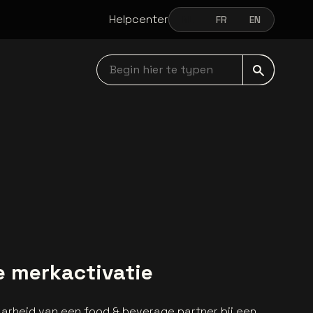
Helpcenter
NL
FR
EN
NEDERLANDS
FRANÇAIS
ENGLISH
Begin hier te typen navbar
e merkactivatie
aarheid van een food & beverage partner bij een