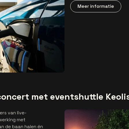
Meer informatie
concert met eventshuttle Keoli
rs van live-
werking met
van de baan halen én