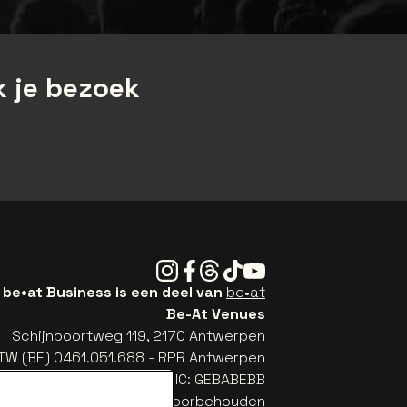
 je bezoek
Instagram
Facebook
Threads
Tiktok
Youtube
be•at Business is een deel van
be•at
Be-At Venues
Schijnpoortweg 119, 2170 Antwerpen
TW (BE) 0461.051.688 - RPR Antwerpen
: BE93 2200 4925 0067 - BIC: GEBABEBB
© be•at - Alle rechten voorbehouden