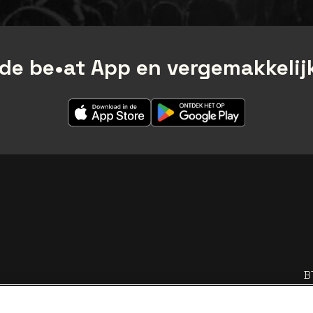
de be•at App en vergemakkelijk
B
BNP Paribas Fortis - IBAN