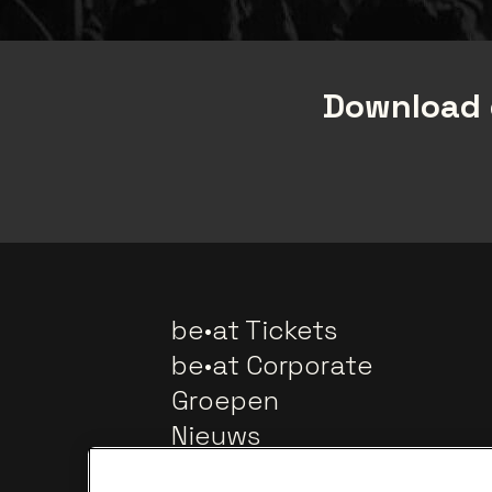
Download 
be•at Tickets
be•at Corporate
Groepen
Nieuws