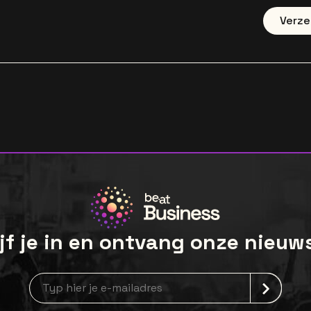
Verz
jf je in en ontvang onze nieuw
newsLetterLabel