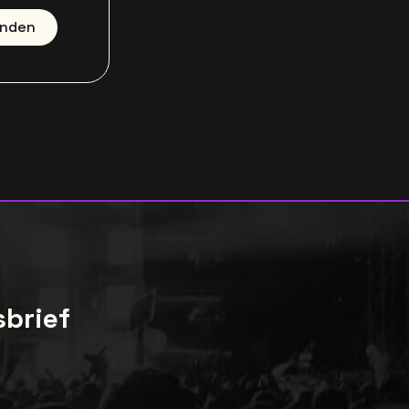
enden
sbrief