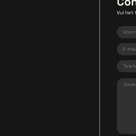
Con
Vul het 
Voor
E-mai
Tele
Jouw 