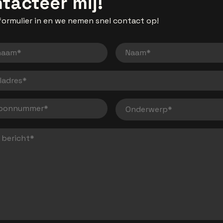
tacteer mij!
formulier in en we nemen snel contact op!
naam
Naam
ladres
foonnummer
bericht