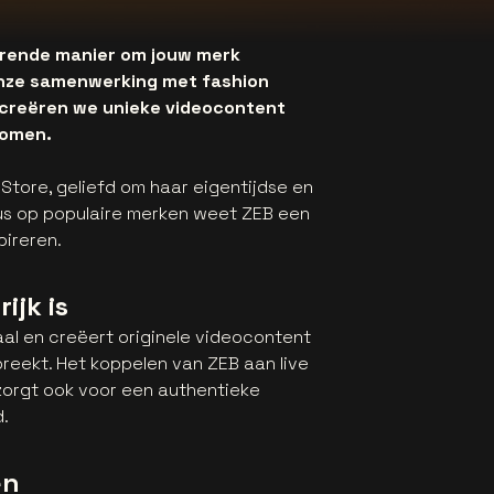
rerende manier om jouw merk
onze samenwerking met fashion
 creëren we unieke videocontent
komen.
Store, geliefd om haar eigentijdse en
us op populaire merken weet ZEB een
pireren.
ijk is
aal en creëert originele videocontent
reekt. Het koppelen van ZEB aan live
 zorgt ook voor een authentieke
.
en