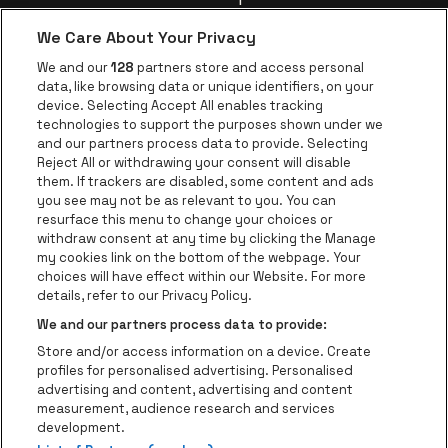
Groepen
We Care About Your Privacy
Nieuws
We and our
128
partners store and access personal
Instagram
Facebook
Threads
Tiktok
Youtube
data, like browsing data or unique identifiers, on your
device. Selecting Accept All enables tracking
technologies to support the purposes shown under we
and our partners process data to provide. Selecting
Ga naar de websit
Ga naar de website van AFAS Software logo
Reject All or withdrawing your consent will disable
Ga naar de website van Lotto
them. If trackers are disabled, some content and ads
you see may not be as relevant to you. You can
Ga naar de website van Trixxo
resurface this menu to change your choices or
Ga naar de webs
withdraw consent at any time by clicking the Manage
my cookies link on the bottom of the webpage. Your
Ga naar de website van Re
Ga naar de website van Coca-Cola
choices will have effect within our Website. For more
Ga naar de 
details, refer to our Privacy Policy.
Ga naar de website va
We and our partners process data to provide:
Ga naar de website van Champa
be•at Business is een deel van
be•at
Store and/or access information on a device. Create
Be-At Venues
profiles for personalised advertising. Personalised
Schijnpoortweg 119, 2170 Antwerpen
advertising and content, advertising and content
BTW (BE) 0461.051.688 - RPR Antwerpen
measurement, audience research and services
BNP Paribas Fortis - IBAN: BE93 2200 4925 0067 - BIC:
development.