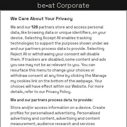
be•at Corporate
Groepen
We Care About Your Privacy
Nieuws
We and our
128
partners store and access personal
Instagram
Facebook
Threads
Tiktok
Youtube
data, like browsing data or unique identifiers, on your
device. Selecting Accept All enables tracking
technologies to support the purposes shown under we
and our partners process data to provide. Selecting
Ga naar de websit
Ga naar de website van AFAS Software logo
Reject All or withdrawing your consent will disable
Ga naar de website van Lotto
them. If trackers are disabled, some content and ads
you see may not be as relevant to you. You can
Ga naar de website van Trixxo
resurface this menu to change your choices or
Ga naar de webs
withdraw consent at any time by clicking the Manage
my cookies link on the bottom of the webpage. Your
Ga naar de website van Re
Ga naar de website van Coca-Cola
choices will have effect within our Website. For more
Ga naar de 
details, refer to our Privacy Policy.
Ga naar de website va
Ga naar de website van Champa
We and our partners process data to provide:
be•at Business is een deel van
be•at
Store and/or access information on a device. Create
Be-At Venues
profiles for personalised advertising. Personalised
Schijnpoortweg 119, 2170 Antwerpen
advertising and content, advertising and content
BTW (BE) 0461.051.688 - RPR Antwerpen
measurement, audience research and services