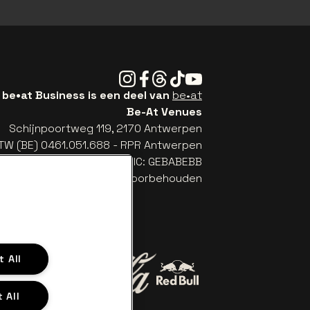
Instagram
Facebook
Threads
Tiktok
Youtube
be•at Business is een deel van
be•at
Be-At Venues
Schijnpoortweg 119, 2170 Antwerpen
TW (BE) 0461.051.688 - RPR Antwerpen
: BE93 2200 4925 0067 - BIC: GEBABEBB
© be•at - Alle rechten voorbehouden
 All
Ga naar de website van Red B
 All
Ga naar de website van Coca-Cola
n Jupiler