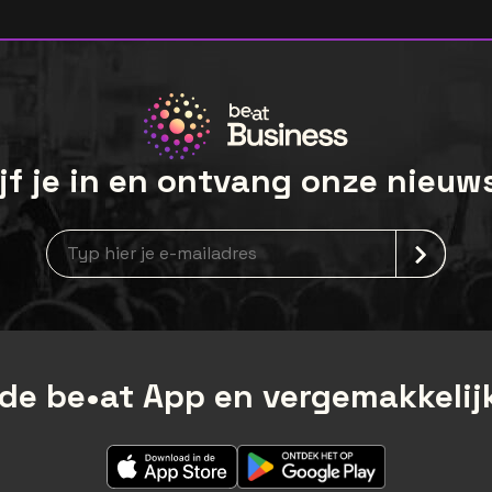
jf je in en ontvang onze nieuw
newsLetterLabel
de be•at App en vergemakkelijk