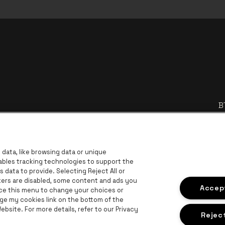
B
BNP Paribas Fortis - IBAN
data, like browsing data or unique
nables tracking technologies to support the
data to provide. Selecting Reject All or
ckers are disabled, some content and ads you
Accept
ace this menu to change your choices or
ge my cookies link on the bottom of the
bsite. For more details, refer to our Privacy
site van Europcar
Ga naar de website van Trixxo
e logo
Reject
 Lotto
Ga naar de website va