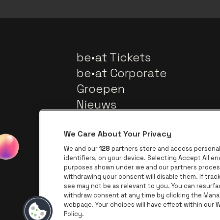
be•at Tickets
be•at Corporate
Groepen
Nieuws
We Care About Your Privacy
We and our
128
partners store and access personal 
identifiers, on your device. Selecting Accept All e
purposes shown under we and our partners process 
withdrawing your consent will disable them. If tra
see may not be as relevant to you. You can resurf
withdraw consent at any time by clicking the Mana
webpage. Your choices will have effect within our We
Ga naar de web
Ga naar de website van AFAS Softwar
Ga naar de website van
Policy.