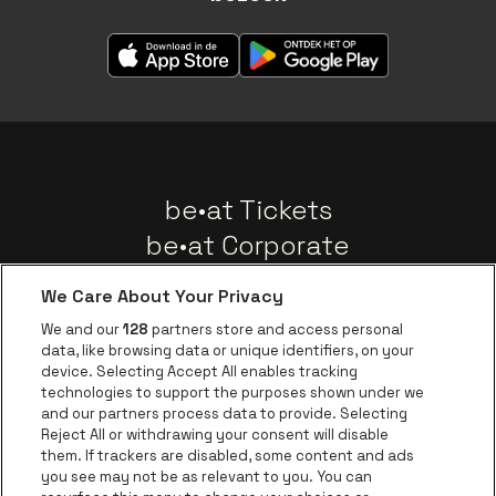
be•at Tickets
be•at Corporate
Groepen
We Care About Your Privacy
Nieuws
We and our
128
partners store and access personal
Instagram
Facebook
Threads
Tiktok
Youtube
data, like browsing data or unique identifiers, on your
device. Selecting Accept All enables tracking
technologies to support the purposes shown under we
and our partners process data to provide. Selecting
Ga naar de websit
Ga naar de website van AFAS Software logo
Reject All or withdrawing your consent will disable
Ga naar de website van Lotto
them. If trackers are disabled, some content and ads
you see may not be as relevant to you. You can
Ga naar de website van Trixxo