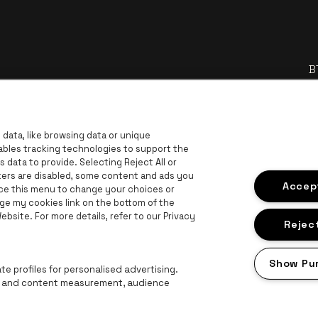
B
BNP Paribas Fortis - IBAN
data, like browsing data or unique
nables tracking technologies to support the
data to provide. Selecting Reject All or
ckers are disabled, some content and ads you
Accept
ace this menu to change your choices or
ge my cookies link on the bottom of the
bsite. For more details, refer to our Privacy
site van Europcar
Ga naar de website van Trixxo
e logo
Reject
 Lotto
Ga naar de website va
Ga naar de webs
Ga naar de website van Ch
Show Pu
Ga naar de website van Het logo van Aperol
e profiles for personalised advertising.
ng and content measurement, audience