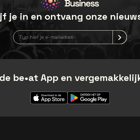
jf je in en ontvang onze nieuw
newsLetterLabel
de be•at App en vergemakkelijk