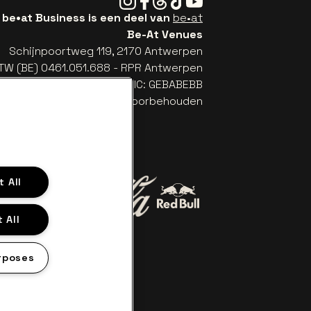
be•at Business is een deel van
be•at
Be-At Venues
Schijnpoortweg 119, 2170 Antwerpen
TW (BE) 0461.051.688 - RPR Antwerpen
: BE93 2200 4925 0067 - BIC: GEBABEBB
© be•at - Alle rechten voorbehouden
 All
Ga naar de website van Red B
 All
Ga naar de website van Coca-Cola
n Jupiler
ite van Croky
ampagne Pommery
rposes