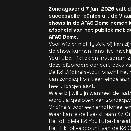
Zondagavond 7 juni 2026 valt d
succesvolle reünies uit de Vla
shows in de AFAS Dome nemen K
afscheid van het publiek met de
AFAS Dome.
Voor wie er niet fysiek bij kan z
de show kunnen fans live meekijk
YouTube, TikTok en Instagram. Z
deze bijzondere concertreeks va
De K3 Originals-tour bracht het 
van zondag komt een einde aan 
heeft losgemaakt.
Wie erbij wil zijn wanneer de laa
wordt afgesloten, kan zondagav
Originals voor een emotioneel en
Waar kan je de live-stream K3 Or
Het officiële K3 YouTube-kanaal
Het TikTok-account van de K3 O