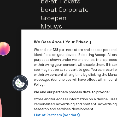
be•at Tickets
be•at Corporate
Groepen
Nieuws
We Care About Your Privacy
We and our
128
partners store and access personal 
identifiers, on your device. Selecting Accept All e
purposes shown under we and our partners process 
withdrawing your consent will disable them. If tra
see may not be as relevant to you. You can resurf
withdraw consent at any time by clicking the Mana
webpage. Your choices will have effect within our We
Ga naar de web
Ga naar de website van AFAS Softwar
Ga naar de website van
Policy.
We and our partners process data to provide:
Store and/or access information on a device. Creat
Personalised advertising and content, advertisi
research and services development.
List of Partners (vendors)