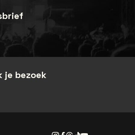
sbrief
 je bezoek
Instagram
Facebook
Threads
Tiktok
Youtube