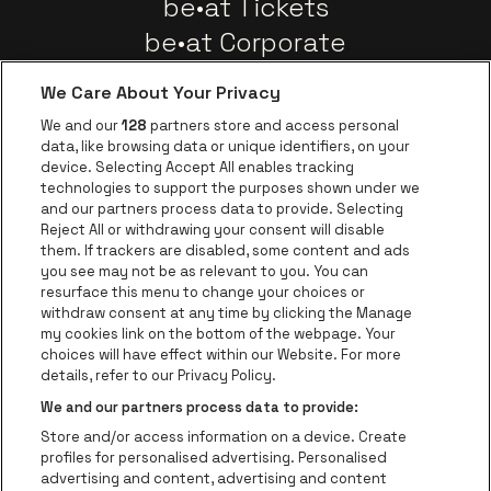
be•at Tickets
be•at Corporate
Groepen
We Care About Your Privacy
Nieuws
We and our
128
partners store and access personal
Instagram
Facebook
Threads
Tiktok
Youtube
data, like browsing data or unique identifiers, on your
device. Selecting Accept All enables tracking
technologies to support the purposes shown under we
and our partners process data to provide. Selecting
Ga naar de websit
Ga naar de website van AFAS Software logo
Reject All or withdrawing your consent will disable
Ga naar de website van Lotto
them. If trackers are disabled, some content and ads
you see may not be as relevant to you. You can
Ga naar de website van Trixxo
resurface this menu to change your choices or
Ga naar de webs
withdraw consent at any time by clicking the Manage
my cookies link on the bottom of the webpage. Your
Ga naar de website van Re
Ga naar de website van Coca-Cola
choices will have effect within our Website. For more
Ga naar de 
details, refer to our Privacy Policy.
Ga naar de website va
Ga naar de website van Champa
We and our partners process data to provide:
be•at Business is een deel van
be•at
Store and/or access information on a device. Create
Be-At Venues
profiles for personalised advertising. Personalised
Schijnpoortweg 119, 2170 Antwerpen
advertising and content, advertising and content