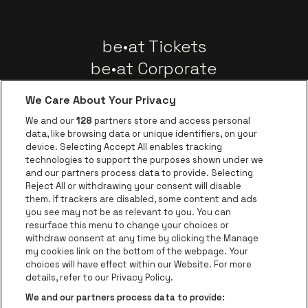
be•at Tickets
be•at Corporate
Groupes
We Care About Your Privacy
Nouvelles
We and our
128
partners store and access personal
Instagram
Facebook
Threads
Tiktok
Youtube
data, like browsing data or unique identifiers, on your
device. Selecting Accept All enables tracking
technologies to support the purposes shown under we
and our partners process data to provide. Selecting
Visitez le site de 
Visitez le site de AFAS Software logo
Reject All or withdrawing your consent will disable
Visitez le site de Lotto
them. If trackers are disabled, some content and ads
you see may not be as relevant to you. You can
Visitez le site de Trixxo
resurface this menu to change your choices or
Visitez le site d
withdraw consent at any time by clicking the Manage
my cookies link on the bottom of the webpage. Your
Visitez le site de Red Bull
Visitez le site de Coca-Cola
choices will have effect within our Website. For more
Visitez le si
details, refer to our Privacy Policy.
Visitez le site de Croky
We and our partners process data to provide:
Visitez le site de Champagne P
Be•at Business fait partie de
be•at