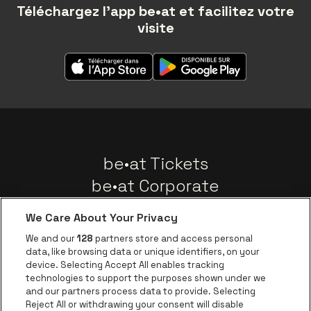
Téléchargez l'app be•at et facilitez votre
visite
be•at Tickets
be•at Corporate
Groupes
We Care About Your Privacy
Nouvelles
We and our
128
partners store and access personal
Instagram
Facebook
Threads
Tiktok
Youtube
data, like browsing data or unique identifiers, on your
device. Selecting Accept All enables tracking
technologies to support the purposes shown under we
and our partners process data to provide. Selecting
Visitez le site de 
Visitez le site de AFAS Software logo
Reject All or withdrawing your consent will disable
Visitez le site de Lotto