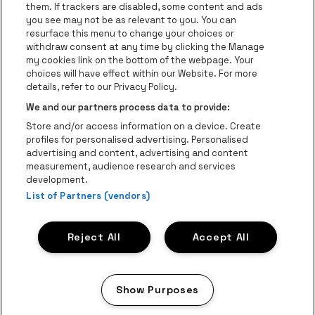
them. If trackers are disabled, some content and ads
you see may not be as relevant to you. You can
Visitez le site de Trixxo
resurface this menu to change your choices or
Visitez le site d
withdraw consent at any time by clicking the Manage
my cookies link on the bottom of the webpage. Your
Visitez le site de Red Bull
Visitez le site de Coca-Cola
choices will have effect within our Website. For more
Visitez le si
details, refer to our Privacy Policy.
Visitez le site de Croky
We and our partners process data to provide:
Visitez le site de Champagne P
Be•at Business fait partie de
be•at
Store and/or access information on a device. Create
Be-At Venues
profiles for personalised advertising. Personalised
Schijnpoortweg 119, 2170 Anvers
advertising and content, advertising and content
VAT (BE) 0461.051.688 - RPR Anvers
measurement, audience research and services
BNP Paribas Fortis - IBAN: BE93 2200 4925 0067 - BIC:
development.
List of Partners (vendors)
GEBABEBB
© be•at - Tous droits réservés
Reject All
Accept All
Proclaimer
Cookies
Manage my cookies
Privacy
Conditions générales
Show Purposes