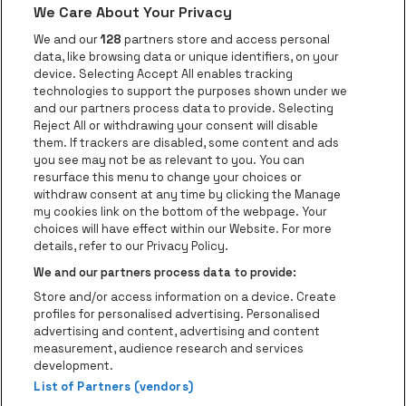
We Care About Your Privacy
Nieuws
We and our
128
partners store and access personal
Instagram
Facebook
Threads
Tiktok
Youtube
data, like browsing data or unique identifiers, on your
device. Selecting Accept All enables tracking
technologies to support the purposes shown under we
and our partners process data to provide. Selecting
Ga naar de websit
Ga naar de website van AFAS Software logo
Reject All or withdrawing your consent will disable
Ga naar de website van Lotto
them. If trackers are disabled, some content and ads
you see may not be as relevant to you. You can
Ga naar de website van Trixxo
resurface this menu to change your choices or
Ga naar de webs
withdraw consent at any time by clicking the Manage
my cookies link on the bottom of the webpage. Your
Ga naar de website van Re
Ga naar de website van Coca-Cola
choices will have effect within our Website. For more
Ga naar de 
details, refer to our Privacy Policy.
Ga naar de website va
We and our partners process data to provide:
Ga naar de website van Champa
be•at Business is een deel van
be•at
Store and/or access information on a device. Create
Be-At Venues
profiles for personalised advertising. Personalised
Schijnpoortweg 119, 2170 Antwerpen
advertising and content, advertising and content
BTW (BE) 0461.051.688 - RPR Antwerpen
measurement, audience research and services
BNP Paribas Fortis - IBAN: BE93 2200 4925 0067 - BIC:
development.
List of Partners (vendors)
GEBABEBB