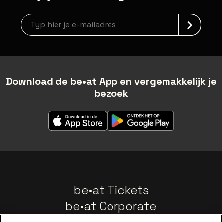
newsLetterLabel
Download de be•at App en vergemakkelijk je
bezoek
be•at Tickets
be•at Corporate
Groepen