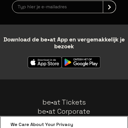
newsLetterLabel
Download de be•at App en vergemakkelijk je
bezoek
be•at Tickets
be•at Corporate
Groepen
We Care About Your Privacy