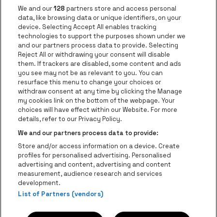
Nieuws
We and our
128
partners store and access personal
Instagram
Facebook
Threads
Tiktok
Youtube
data, like browsing data or unique identifiers, on your
device. Selecting Accept All enables tracking
technologies to support the purposes shown under we
and our partners process data to provide. Selecting
Ga naar de websit
Ga naar de website van AFAS Software logo
Reject All or withdrawing your consent will disable
Ga naar de website van Lotto
them. If trackers are disabled, some content and ads
you see may not be as relevant to you. You can
Ga naar de website van Trixxo
resurface this menu to change your choices or
Ga naar de webs
withdraw consent at any time by clicking the Manage
my cookies link on the bottom of the webpage. Your
Ga naar de website van Re
Ga naar de website van Coca-Cola
choices will have effect within our Website. For more
Ga naar de 
details, refer to our Privacy Policy.
Ga naar de website va
We and our partners process data to provide:
Ga naar de website van Champa
be•at Business is een deel van
be•at
Store and/or access information on a device. Create
Be-At Venues
profiles for personalised advertising. Personalised
Schijnpoortweg 119, 2170 Antwerpen
advertising and content, advertising and content
BTW (BE) 0461.051.688 - RPR Antwerpen
measurement, audience research and services
BNP Paribas Fortis - IBAN: BE93 2200 4925 0067 - BIC:
development.
List of Partners (vendors)
GEBABEBB
© be•at - Alle rechten voorbehouden