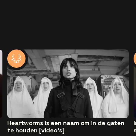
Heartworms is een naam om in de gaten
te houden [video's]