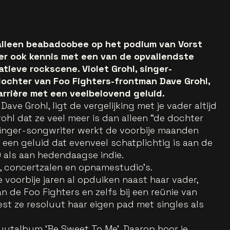
 alleen beabadoobee op het podium van Vorst
t er ook kennis met een van de opvallendste
ieve rockscene. Violet Grohl, singer-
dochter van Foo Fighters-frontman Dave Grohl,
arrière met een veelbelovend geluid.
ve Grohl, ligt de vergelijking met je vader altijd
rohl dat ze veel meer is dan alleen “de dochter
singer-songwriter werkt de voorbije maanden
 een geluid dat evenveel schatplichtig is aan de
0 als aan hedendaagse indie.
n, concertzalen en opnamestudio's.
voorbije jaren al opduiken naast haar vader,
 de Foo Fighters en zelfs bij een reünie van
est ze resoluut haar eigen pad met singles als
uutalbum ‘Be Sweet To Me’. Daarop hoor je