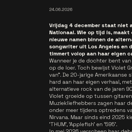
24.06.2026
Vrijdag 4 december staat niet
Nationaal. Wie op tijd is, maak
nieuwe namen binnen de alternat
songwriter uit Los Angeles en 
timmert volop aan haar eigen c
Wanneer je de dochter bent van Da
op de loer. Toch bewijst Violet G
van”. De 20-jarige Amerikaanse 
hard aan haar eigen verhaal, met
alternatieve rock van de jaren 9
Violet groeide op tussen gitare
Muziekliefhebbers zagen haar de 
onder meer tijdens optredens van
Nirvana. Maar sinds eind 2025 ki
‘THUM’, ‘Applefish’ en ‘595’.
In mei 2026 verscheen haar deb