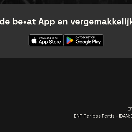
de be•at App en vergemakkelijk
B
BNP Paribas Fortis - IBAN