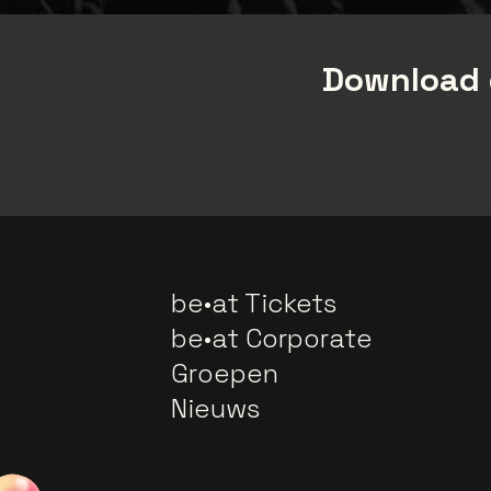
Download 
be•at Tickets
be•at Corporate
Groepen
Nieuws