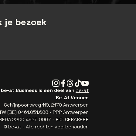
 je bezoek
Instagram
Facebook
Threads
Tiktok
Youtube
be•at Business is een deel van
be•at
Be-At Venues
Schijnpoortweg 119, 2170 Antwerpen
TW (BE) 0461.051.688 - RPR Antwerpen
: BE93 2200 4925 0067 - BIC: GEBABEBB
© be•at - Alle rechten voorbehouden