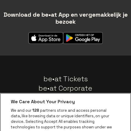
Download de be•at App en vergemakkelijk je
bezoek
be•at Tickets
be•at Corporate
Groepen
We Care About Your Privacy
Nieuws
We and our
128
partners store and access personal
Instagram
Facebook
Threads
Tiktok
Youtube
data, like browsing data or unique identifiers, on your
device. Selecting Accept All enables tracking
technologies to support the purposes shown under we