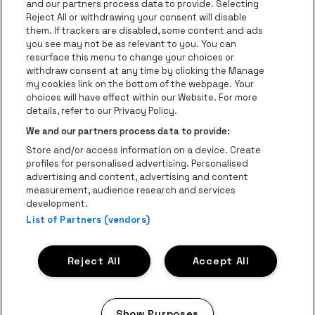
and our partners process data to provide. Selecting
Ga naar de websit
Ga naar de website van AFAS Software logo
Reject All or withdrawing your consent will disable
Ga naar de website van Lotto
them. If trackers are disabled, some content and ads
you see may not be as relevant to you. You can
Ga naar de website van Trixxo
resurface this menu to change your choices or
Ga naar de webs
withdraw consent at any time by clicking the Manage
my cookies link on the bottom of the webpage. Your
Ga naar de website van Re
Ga naar de website van Coca-Cola
choices will have effect within our Website. For more
Ga naar de 
details, refer to our Privacy Policy.
Ga naar de website va
We and our partners process data to provide:
Ga naar de website van Champa
be•at Business is een deel van
be•at
Store and/or access information on a device. Create
Be-At Venues
profiles for personalised advertising. Personalised
Schijnpoortweg 119, 2170 Antwerpen
advertising and content, advertising and content
BTW (BE) 0461.051.688 - RPR Antwerpen
measurement, audience research and services
BNP Paribas Fortis - IBAN: BE93 2200 4925 0067 - BIC:
development.
List of Partners (vendors)
GEBABEBB
© be•at - Alle rechten voorbehouden
Reject All
Accept All
Proclaimer
Cookies
Manage my cookies
Privacy
Algemene voorwaarden
Show Purposes