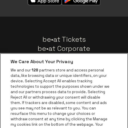
be•at Tickets
be•at Corporate
Groepen
We Care About Your Privacy
Nieuws
We and our
128
partners store and access personal
Instagram
Facebook
Threads
Tiktok
Youtube
data, like browsing data or unique identifiers, on your
device. Selecting Accept All enables tracking
technologies to support the purposes shown under we
and our partners process data to provide. Selecting
Ga naar de websit
Ga naar de website van AFAS Software logo
Reject All or withdrawing your consent will disable
Ga naar de website van Lotto
them. If trackers are disabled, some content and ads
you see may not be as relevant to you. You can
Ga naar de website van Trixxo
resurface this menu to change your choices or
Ga naar de webs
withdraw consent at any time by clicking the Manage
my cookies link on the bottom of the webpage. Your
Ga naar de website van Re