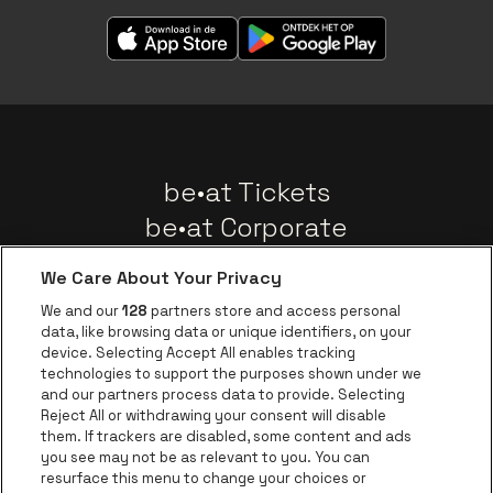
be•at Tickets
be•at Corporate
Groepen
We Care About Your Privacy
Nieuws
We and our
128
partners store and access personal
Instagram
Facebook
Threads
Tiktok
Youtube
data, like browsing data or unique identifiers, on your
device. Selecting Accept All enables tracking
technologies to support the purposes shown under we
and our partners process data to provide. Selecting
Ga naar de websit
Ga naar de website van AFAS Software logo
Reject All or withdrawing your consent will disable
Ga naar de website van Lotto
them. If trackers are disabled, some content and ads
you see may not be as relevant to you. You can
Ga naar de website van Trixxo
resurface this menu to change your choices or
Ga naar de webs