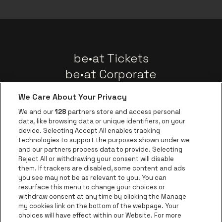
be•at Tickets
be•at Corporate
Groepen
We Care About Your Privacy
Nieuws
We and our
128
partners store and access personal
Instagram
Facebook
Threads
Tiktok
Youtube
data, like browsing data or unique identifiers, on your
device. Selecting Accept All enables tracking
technologies to support the purposes shown under we
and our partners process data to provide. Selecting
Ga naar de websit
Ga naar de website van AFAS Software logo
Reject All or withdrawing your consent will disable
Ga naar de website van Lotto
them. If trackers are disabled, some content and ads
you see may not be as relevant to you. You can
Ga naar de website van Trixxo
resurface this menu to change your choices or
Ga naar de webs
withdraw consent at any time by clicking the Manage
my cookies link on the bottom of the webpage. Your
Ga naar de website van Re
Ga naar de website van Coca-Cola
choices will have effect within our Website. For more
Ga naar de 