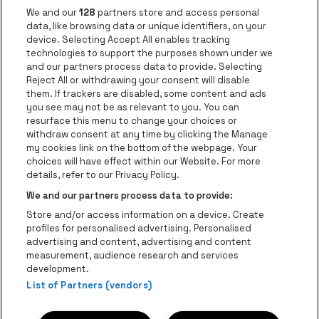
Nieuws
We and our
128
partners store and access personal
Instagram
Facebook
Threads
Tiktok
Youtube
data, like browsing data or unique identifiers, on your
device. Selecting Accept All enables tracking
technologies to support the purposes shown under we
and our partners process data to provide. Selecting
Ga naar de websit
Ga naar de website van AFAS Software logo
Reject All or withdrawing your consent will disable
Ga naar de website van Lotto
them. If trackers are disabled, some content and ads
you see may not be as relevant to you. You can
Ga naar de website van Trixxo
resurface this menu to change your choices or
Ga naar de webs
withdraw consent at any time by clicking the Manage
my cookies link on the bottom of the webpage. Your
Ga naar de website van Re
Ga naar de website van Coca-Cola
choices will have effect within our Website. For more
Ga naar de 
details, refer to our Privacy Policy.
Ga naar de website va
We and our partners process data to provide:
Ga naar de website van Champa
be•at Business is een deel van
be•at
Store and/or access information on a device. Create
Be-At Venues
profiles for personalised advertising. Personalised
Schijnpoortweg 119, 2170 Antwerpen
advertising and content, advertising and content
BTW (BE) 0461.051.688 - RPR Antwerpen
measurement, audience research and services
BNP Paribas Fortis - IBAN: BE93 2200 4925 0067 - BIC:
development.
List of Partners (vendors)
GEBABEBB
© be•at - Alle rechten voorbehouden