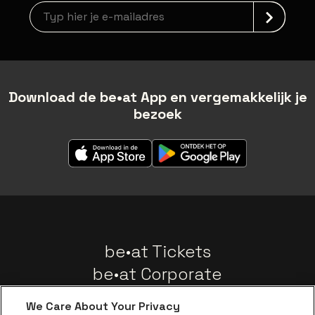
newsLetterLabel
Download de be•at App en vergemakkelijk je
bezoek
be•at Tickets
be•at Corporate
Groepen
We Care About Your Privacy