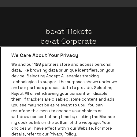
be•at Tickets
be•at Corporate
Groepen
We Care About Your Privacy
Nieuws
We and our
128
partners store and access personal
Instagram
Facebook
Threads
Tiktok
Youtube
data, like browsing data or unique identifiers, on your
device. Selecting Accept All enables tracking
technologies to support the purposes shown under we
and our partners process data to provide. Selecting
Ga naar de websit
Ga naar de website van AFAS Software logo
Reject All or withdrawing your consent will disable
Ga naar de website van Lotto
them. If trackers are disabled, some content and ads
you see may not be as relevant to you. You can
Ga naar de website van Trixxo
resurface this menu to change your choices or
Ga naar de webs
withdraw consent at any time by clicking the Manage
my cookies link on the bottom of the webpage. Your
Ga naar de website van Re
Ga naar de website van Coca-Cola
choices will have effect within our Website. For more
Ga naar de 
details, refer to our Privacy Policy.