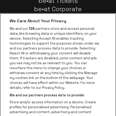
be•at Tickets
be•at Corporate
Groepen
We Care About Your Privacy
Nieuws
We and our
128
partners store and access personal
Instagram
Facebook
Threads
Tiktok
Youtube
data, like browsing data or unique identifiers, on your
device. Selecting Accept All enables tracking
technologies to support the purposes shown under we
and our partners process data to provide. Selecting
Ga naar de websit
Ga naar de website van AFAS Software logo
Reject All or withdrawing your consent will disable
Ga naar de website van Lotto
them. If trackers are disabled, some content and ads
you see may not be as relevant to you. You can
Ga naar de website van Trixxo
resurface this menu to change your choices or
Ga naar de webs
withdraw consent at any time by clicking the Manage
my cookies link on the bottom of the webpage. Your
Ga naar de website van Re
Ga naar de website van Coca-Cola
choices will have effect within our Website. For more
Ga naar de 
details, refer to our Privacy Policy.
Ga naar de website va
We and our partners process data to provide:
Ga naar de website van Champa
be•at Business is een deel van
be•at
Store and/or access information on a device. Create
Be-At Venues
profiles for personalised advertising. Personalised
Schijnpoortweg 119, 2170 Antwerpen
advertising and content, advertising and content
BTW (BE) 0461.051.688 - RPR Antwerpen