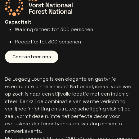
Ga naar de website van Vorst Nationaal
Capaciteit
W
alking dinner: tot 300 personen
R
eceptie: tot 300 personen
Contacteer ons
De Legacy Lounge is een elegante en gastvrije
eventruimte binnenin Vorst Nationaal, ideaal voor wie
op zoek is naar een stijlvolle locatie met een intieme
sfeer. Dankzij de combinatie van warme verlichting,
verfijnde inrichting en strategische ligging vlak bij de
zaal, vormt deze ruimte het perfecte decor voor
exclusieve klantenontvangsten, walking dinners of
netwerkevents.
Met een oppervlakte van 200 m² is de Legacy Lounge