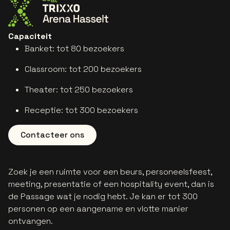
Ga naar de website van Trixxo Arena
Capaciteit
B
anket: tot 80 bezoekers
C
lassroom: tot 200 bezoekers
T
heater: tot 250 bezoekers
R
eceptie: tot 300 bezoekers
Contacteer ons
Zoek je een ruimte voor een beurs, personeelsfeest,
meeting, presentatie of een hospitality event, dan is
de Passage wat je nodig hebt. Je kan er tot 300
personen op een aangename en vlotte manier
ontvangen.