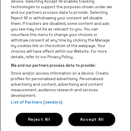
device. Selecting Accept All enables tracking
technologies to support the purposes shown under we
and our partners process data to provide. Selecting
Ga naar de websit
Ga naar de website van AFAS Software logo
Reject All or withdrawing your consent will disable
Ga naar de website van Lotto
them. If trackers are disabled, some content and ads
you see may not be as relevant to you. You can
Ga naar de website van Trixxo
resurface this menu to change your choices or
Ga naar de webs
withdraw consent at any time by clicking the Manage
my cookies link on the bottom of the webpage. Your
Ga naar de website van Re
Ga naar de website van Coca-Cola
choices will have effect within our Website. For more
Ga naar de 
details, refer to our Privacy Policy.
Ga naar de website va
We and our partners process data to provide:
Ga naar de website van Champa
be•at Business is een deel van
be•at
Store and/or access information on a device. Create
Be-At Venues
profiles for personalised advertising. Personalised
Schijnpoortweg 119, 2170 Antwerpen
advertising and content, advertising and content
BTW (BE) 0461.051.688 - RPR Antwerpen
measurement, audience research and services
BNP Paribas Fortis - IBAN: BE93 2200 4925 0067 - BIC:
development.
List of Partners (vendors)
GEBABEBB
© be•at - Alle rechten voorbehouden
Reject All
Accept All
Proclaimer
Cookies
Manage my cookies
Privacy