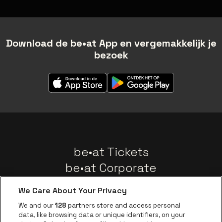
Download de be•at App en vergemakkelijk je
bezoek
be•at Tickets
be•at Corporate
Groepen
We Care About Your Privacy
Nieuws
We and our
128
partners store and access personal
Instagram
Facebook
Threads
Tiktok
Youtube
data, like browsing data or unique identifiers, on your