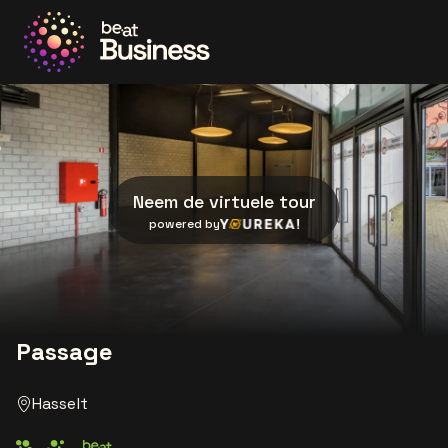
Ga naar de homepage
Neem de virtuele tour
Youreka
powered by
Passage
Hasselt