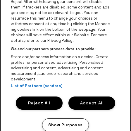
Ga naar de website van AFAS Software logo
Reject All or withdrawing your consent will disable
Ga naar de website van Lotto
them. If trackers are disabled, some content and ads
you see may not be as relevant to you. You can
Ga naar de website van Trixxo
resurface this menu to change your choices or
Ga naar de webs
withdraw consent at any time by clicking the Manage
my cookies link on the bottom of the webpage. Your
Ga naar de website van Re
Ga naar de website van Coca-Cola
choices will have effect within our Website. For more
Ga naar de 
details, refer to our Privacy Policy.
Ga naar de website va
Ga naar de website van Champa
We and our partners process data to provide:
be•at Business is een deel van
be•at
Store and/or access information on a device. Create
Be-At Venues
profiles for personalised advertising. Personalised
Schijnpoortweg 119, 2170 Antwerpen
advertising and content, advertising and content
BTW (BE) 0461.051.688 - RPR Antwerpen
measurement, audience research and services
BNP Paribas Fortis - IBAN: BE93 2200 4925 0067 - BIC:
development.
GEBABEBB
List of Partners (vendors)
© be•at - Alle rechten voorbehouden
Reject All
Accept All
Proclaimer
Cookies
Manage my cookies
Privacy
Algemene voorwaarden
Show Purposes