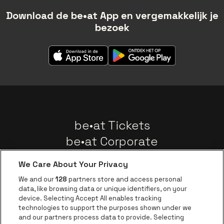
Download de be•at App en vergemakkelijk je
bezoek
be•at Tickets
be•at Corporate
Groepen
We Care About Your Privacy
Nieuws
We and our
128
partners store and access personal
Instagram
Facebook
Threads
Tiktok
Youtube
data, like browsing data or unique identifiers, on your
device. Selecting Accept All enables tracking
technologies to support the purposes shown under we
and our partners process data to provide. Selecting
Ga naar de websit