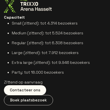
Ga naar de website van Trixxo Arena
Capaciteit
Small (zittend): tot 4.314 bezoekers
M
edium (zittend): tot 5.524 bezoekers
R
egular (zittend): tot 6.308 bezoekers
L
arge (zittend): tot 7.912 bezoekers
E
xtra large (zittend): tot 9.946 bezoekers
P
arty: tot 18.000 bezoekers
Zittend op aanvraag
Contacteer ons
Boek plaatsbezoek