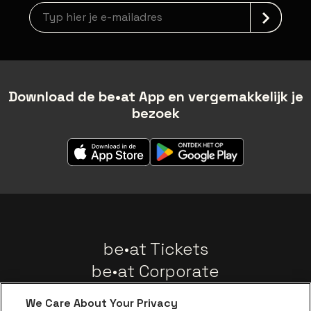
newsLetterLabel
Download de be•at App en vergemakkelijk je
bezoek
be•at Tickets
be•at Corporate
Groepen
We Care About Your Privacy