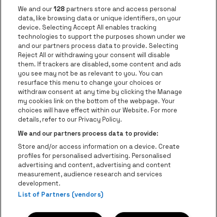
Nieuws
We and our
128
partners store and access personal
Instagram
Facebook
Threads
Tiktok
Youtube
data, like browsing data or unique identifiers, on your
device. Selecting Accept All enables tracking
technologies to support the purposes shown under we
and our partners process data to provide. Selecting
Ga naar de websit
Ga naar de website van AFAS Software logo
Reject All or withdrawing your consent will disable
Ga naar de website van Lotto
them. If trackers are disabled, some content and ads
you see may not be as relevant to you. You can
Ga naar de website van Trixxo
resurface this menu to change your choices or
Ga naar de webs
withdraw consent at any time by clicking the Manage
my cookies link on the bottom of the webpage. Your
Ga naar de website van Re
Ga naar de website van Coca-Cola
choices will have effect within our Website. For more
Ga naar de 
details, refer to our Privacy Policy.
Ga naar de website va
We and our partners process data to provide:
Ga naar de website van Champa
be•at Business is een deel van
be•at
Store and/or access information on a device. Create
Be-At Venues
profiles for personalised advertising. Personalised
Schijnpoortweg 119, 2170 Antwerpen
advertising and content, advertising and content
BTW (BE) 0461.051.688 - RPR Antwerpen
measurement, audience research and services
BNP Paribas Fortis - IBAN: BE93 2200 4925 0067 - BIC:
development.
List of Partners (vendors)
GEBABEBB
© be•at - Alle rechten voorbehouden